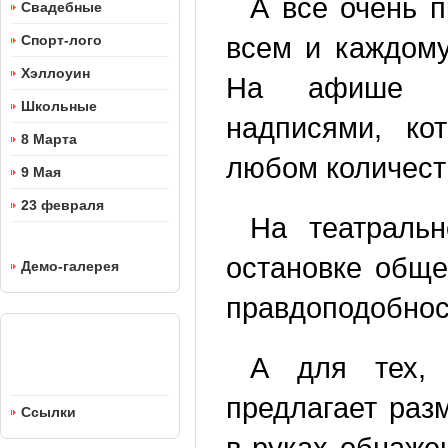
А все очень 
Свадебные
всем и каждому
Спорт-лого
Хэллоуин
На афише ки
Школьные
надписями, ко
8 Марта
любом количест
9 Мая
23 февраля
На театраль
остановке обще
Демо-галерея
правдоподобнос
А для тех,
предлагает раз
Ссылки
в руках обнаже