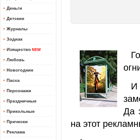
Деньги
Детские
Журналы
Зодиак
Изящество
NEW
Г
Любовь
огн
Новогодние
Пасха
И
Персонажи
зам
Праздничные
Да 
Прикольные
на этот реклам
Прически
Реклама